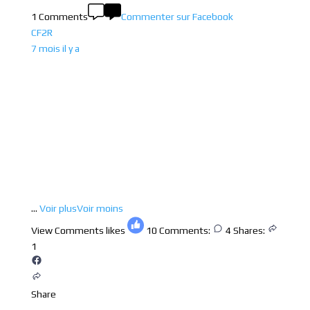
1 Comments
Commenter sur Facebook
CF2R
7 mois il y a
...
Voir plus
Voir moins
View Comments
likes
10
Comments:
4
Shares:
1
Share